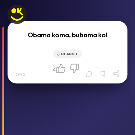
Obama koma, bubama ko!
OFANSIF
2
95