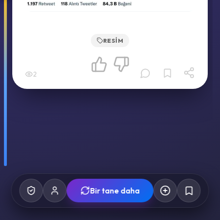
RESIM
2
Bir tane daha