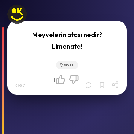
Meyvelerin atası nedir?
Limonata!
SORU
1
87