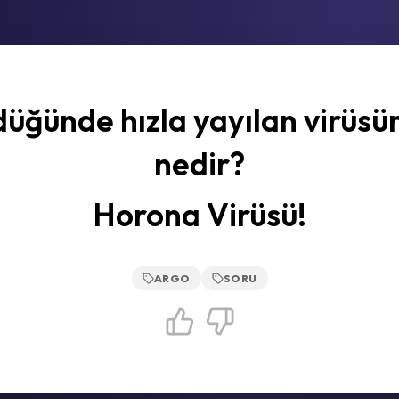
düğünde hızla yayılan virüsü
nedir?
Horona Virüsü!
ARGO
SORU