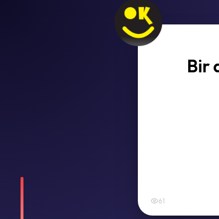
Bir 
61