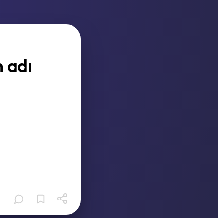
n adı