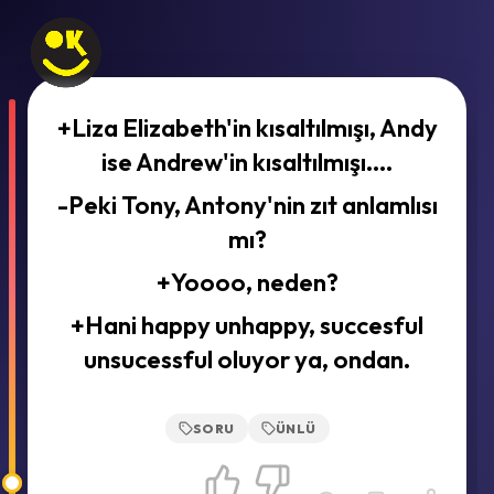
+Liza Elizabeth'in kısaltılmışı, Andy
ise Andrew'in kısaltılmışı....
-Peki Tony, Antony'nin zıt anlamlısı
mı?
+Yoooo, neden?
+Hani happy unhappy, succesful
unsucessful oluyor ya, ondan.
SORU
ÜNLÜ