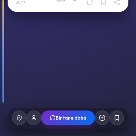
77
Bir tane daha