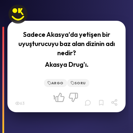
Sadece Akasya'da yetişen bir
uyuşturucuyu baz alan dizinin adı
nedir?
Akasya Drug'ı.
ARGO
SORU
1
63