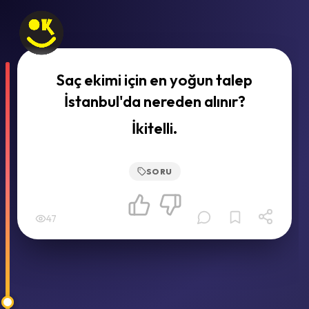
Saç ekimi için en yoğun talep
İstanbul'da nereden alınır?
İkitelli.
SORU
47