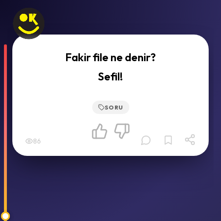
Fakir file ne denir?
Sefil!
SORU
86