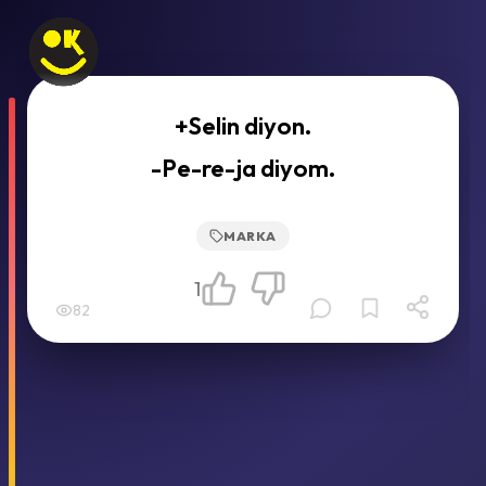
+Selin diyon.
-Pe-re-ja diyom.
MARKA
1
82