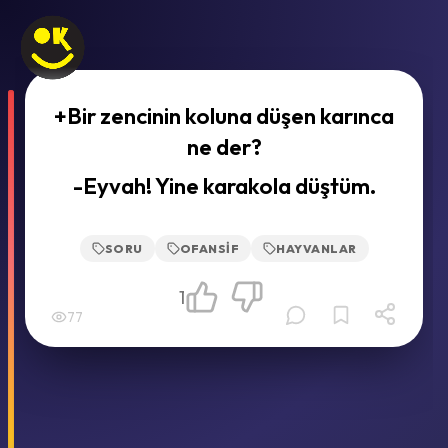
+Bir zencinin koluna düşen karınca
ne der?
-Eyvah! Yine karakola düştüm.
SORU
OFANSIF
HAYVANLAR
1
77