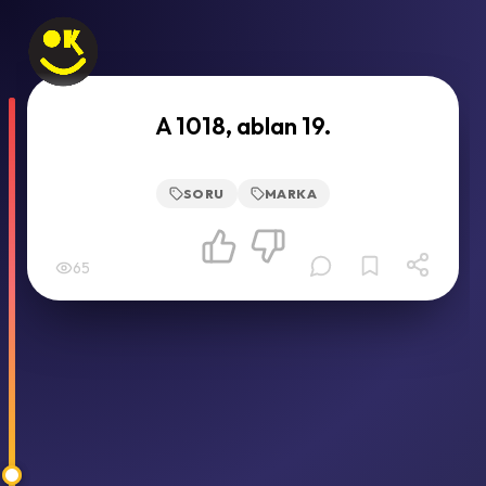
A 1018, ablan 19.
SORU
MARKA
65