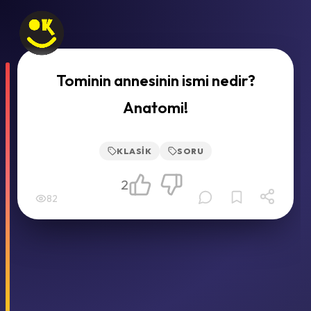
Tominin annesinin ismi nedir?
Anatomi!
KLASIK
SORU
2
82