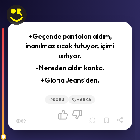
+Geçende pantolon aldım,
inanılmaz sıcak tutuyor, içimi
ısıtıyor.
-Nereden aldın kanka.
+Gloria Jeans'den.
SORU
MARKA
89