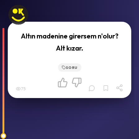
Altın madenine girersem n'olur?
Alt kızar.
SORU
75