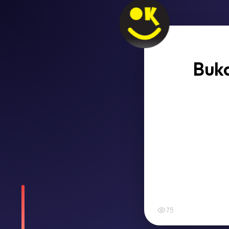
Buka
75