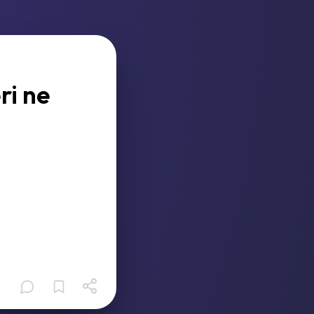
ri ne