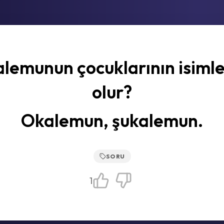
lemunun çocuklarının isimle
olur?
Okalemun, şukalemun.
SORU
1