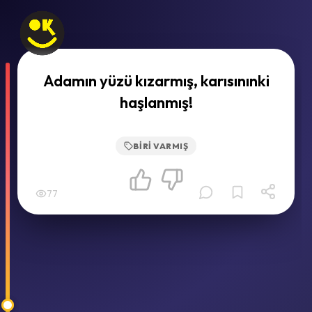
Adamın yüzü kızarmış, karısınınki
haşlanmış!
BIRI VARMIŞ
77