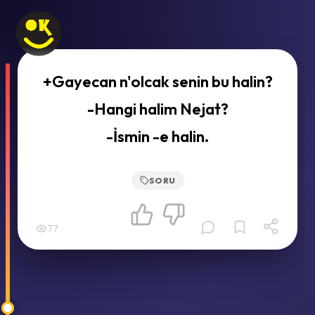
+Gayecan n'olcak senin bu halin?
-Hangi halim Nejat?
-İsmin -e halin.
SORU
77