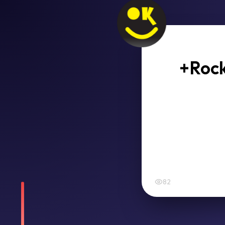
+Rock
82