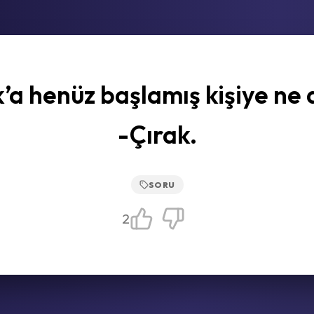
’a henüz başlamış kişiye ne 
-Çırak.
SORU
2