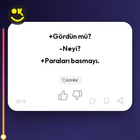
+Gördün mü?
-Neyi?
+Paraları basmayı.
SORU
75