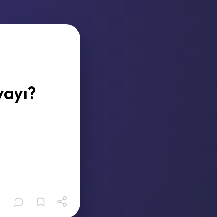
yayı?