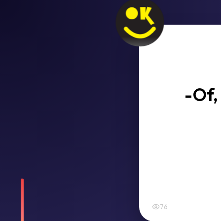
-Of,
76