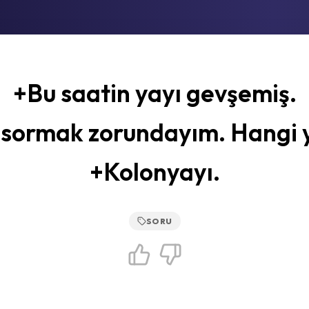
+Bu saatin yayı gevşemiş.
 sormak zorundayım. Hangi 
+Kolonyayı.
SORU