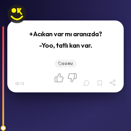
+Acıkan var mı aranızda?
-Yoo, tatlı kan var.
SORU
78