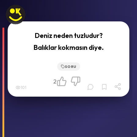
Deniz neden tuzludur?
Balıklar kokmasın diye.
SORU
2
101