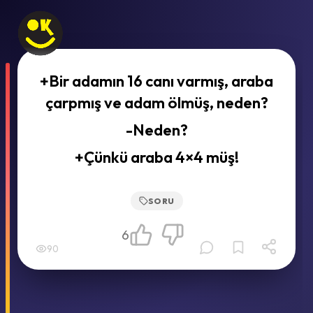
+Bir adamın 16 canı varmış, araba
çarpmış ve adam ölmüş, neden?
-Neden?
+Çünkü araba 4×4 müş!
SORU
6
90