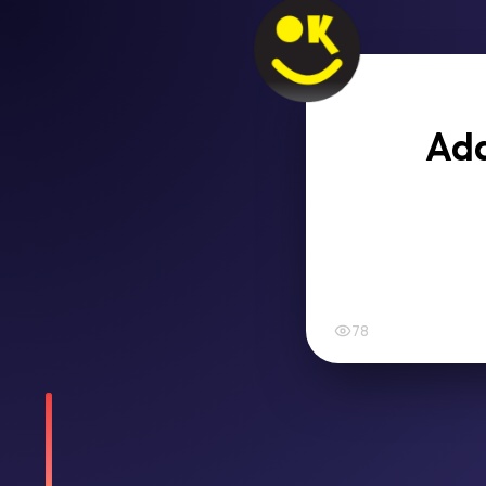
Ada
78