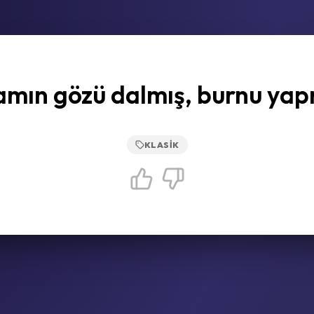
mın gözü dalmış, burnu yap
KLASIK