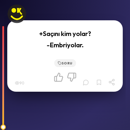
+Saçını kim yolar?
-Embriyolar.
SORU
90