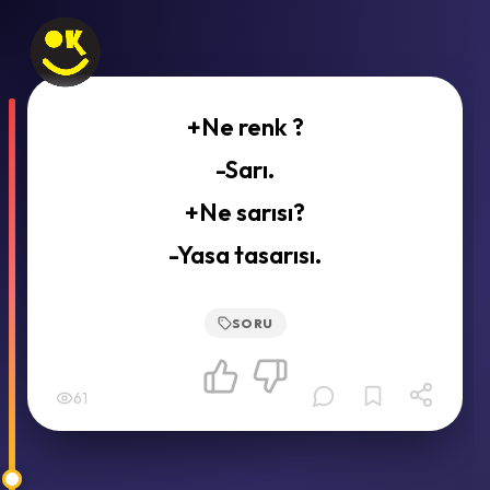
+Ne renk ?
-Sarı.
+Ne sarısı?
-Yasa tasarısı.
SORU
61