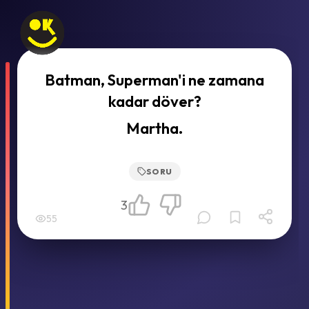
Batman, Superman'i ne zamana
kadar döver?
Martha.
SORU
3
55