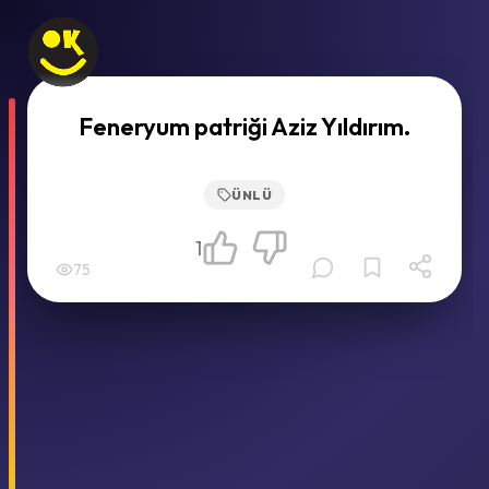
Feneryum patriği Aziz Yıldırım.
ÜNLÜ
1
75