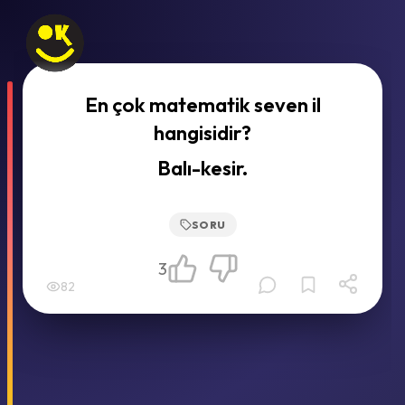
En çok matematik seven il
hangisidir?
Balı-kesir.
SORU
3
82