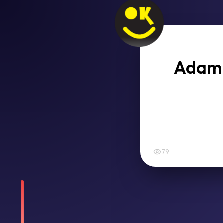
Adamın
79