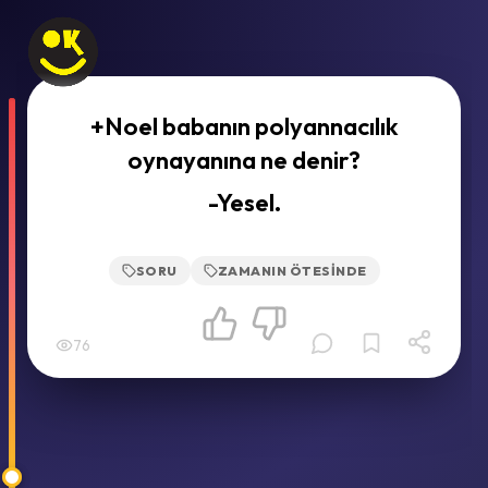
+Noel babanın polyannacılık
oynayanına ne denir?
-Yesel.
SORU
ZAMANIN ÖTESINDE
76