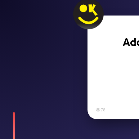
Ada
78