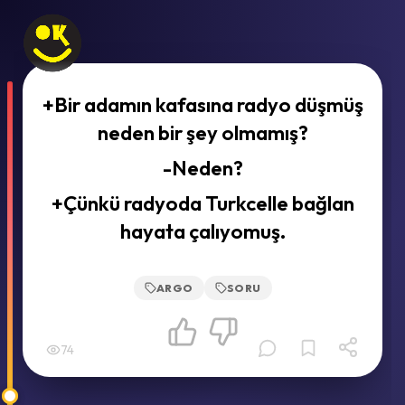
+Bir adamın kafasına radyo düşmüş
neden bir şey olmamış?
-Neden?
+Çünkü radyoda Turkcelle bağlan
hayata çalıyomuş.
ARGO
SORU
74