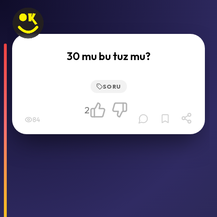
30 mu bu tuz mu?
SORU
2
84