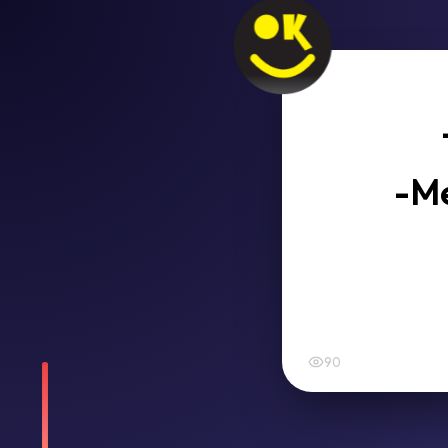
-Me
90