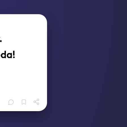
.
eda!