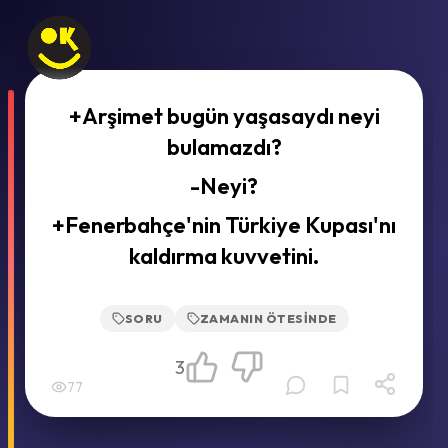
+Arşimet bugün yaşasaydı neyi
bulamazdı?
-Neyi?
+Fenerbahçe'nin Türkiye Kupası'nı
kaldırma kuvvetini.
SORU
ZAMANIN ÖTESINDE
3
77