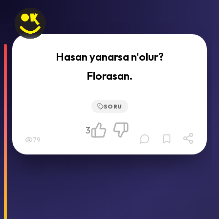
Hasan yanarsa n'olur?
Florasan.
SORU
3
79