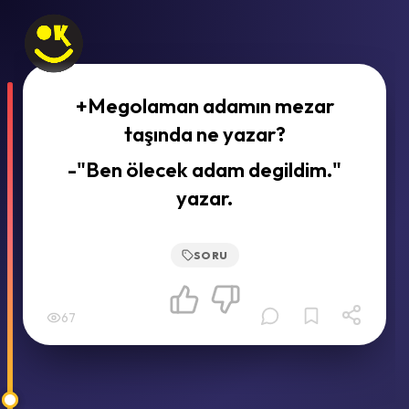
+Megolaman adamın mezar
taşında ne yazar?
-"Ben ölecek adam degildim."
yazar.
SORU
67