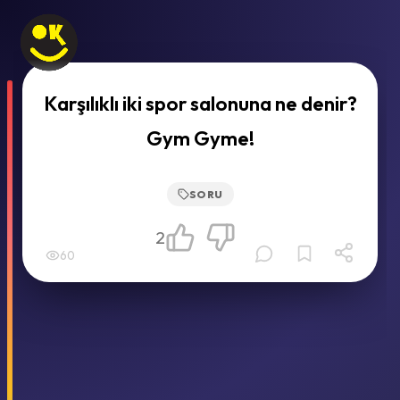
Karşılıklı iki spor salonuna ne denir?
Gym Gyme!
SORU
2
60