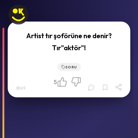
Artist tır şoförüne ne denir?
Tır"aktör"!
SORU
5
69