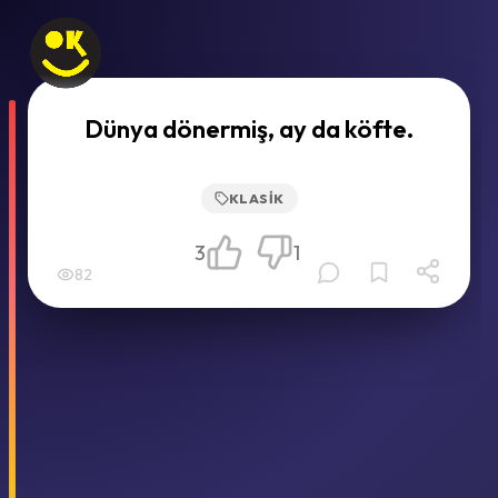
Dünya dönermiş, ay da köfte.
KLASIK
3
1
82