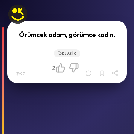
Örümcek adam, görümce kadın.
KLASIK
2
97