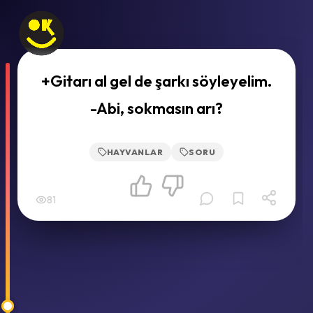
+Gitarı al gel de şarkı söyleyelim.
-Abi, sokmasın arı?
HAYVANLAR
SORU
81