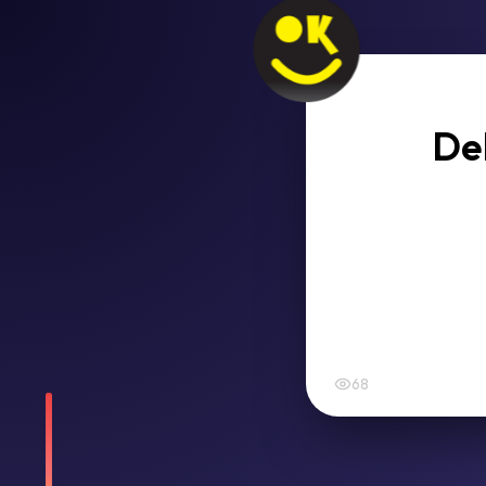
Del
68