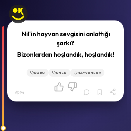
Nil'in hayvan sevgisini anlattığı
şarkı?
Bizonlardan hoşlandık, hoşlandık!
SORU
ÜNLÜ
HAYVANLAR
94