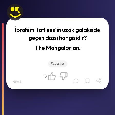
İbrahim Tatlıses'in uzak galakside
geçen dizisi hangisidir?
The Mangalorian.
SORU
2
62