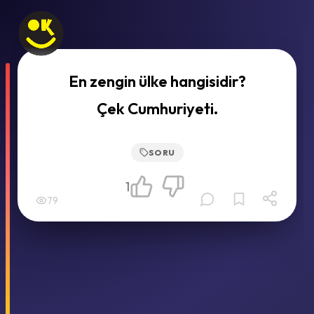
En zengin ülke hangisidir?
Çek Cumhuriyeti.
SORU
1
79