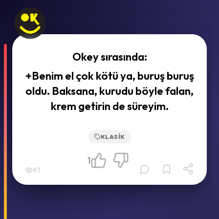
Okey sırasında:
+Benim el çok kötü ya, buruş buruş
oldu. Baksana, kurudu böyle falan,
krem getirin de süreyim.
KLASIK
1
97