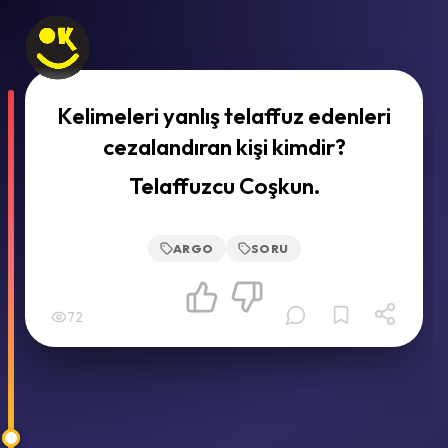
Kelimeleri yanlış telaffuz edenleri
cezalandıran kişi kimdir?
Telaffuzcu Coşkun.
ARGO
SORU
72