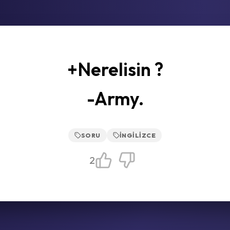
+Nerelisin ?
-Army.
SORU
İNGILIZCE
2